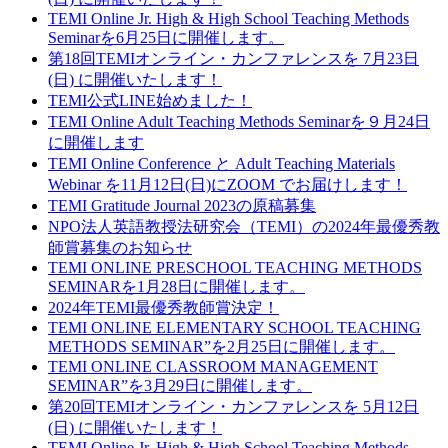
TEMI Online Jr. High & High School Teaching Methods
Seminarを6月25日に開催します。
第18回TEMIオンライン・カンファレンスを 7月23日
(日) に開催いたします！
TEMI公式LINE始めました！
TEMI Online Adult Teaching Methods Seminarを９月24日
に開催します
TEMI Online Conference と Adult Teaching Materials
Webinar を11月12日(日)にZOOM でお届けします！
TEMI Gratitude Journal 2023の原稿募集
NPO法人英語教授法研究会（TEMI）の2024年最優秀教
師賞募集のお知らせ
TEMI ONLINE PRESCHOOL TEACHING METHODS
SEMINARを1月28日に開催します。
2024年TEMI最優秀教師賞決定！
TEMI ONLINE ELEMENTARY SCHOOL TEACHING
METHODS SEMINAR”を2月25日に開催します。
TEMI ONLINE CLASSROOM MANAGEMENT
SEMINAR”を3月29日に開催します。
第20回TEMIオンライン・カンファレンスを 5月12日
(日) に開催いたします！
TEMI Online Jr. High & High School Teaching Methods