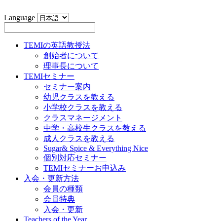
Language
TEMIの英語教授法
創始者について
理事長について
TEMIセミナー
セミナー案内
幼児クラスを教える
小学校クラスを教える
クラスマネージメント
中学・高校生クラスを教える
成人クラスを教える
Sugar& Spice & Everything Nice
個別対応セミナー
TEMIセミナーお申込み
入会・更新方法
会員の種類
会員特典
入会・更新
Teachers of the Year