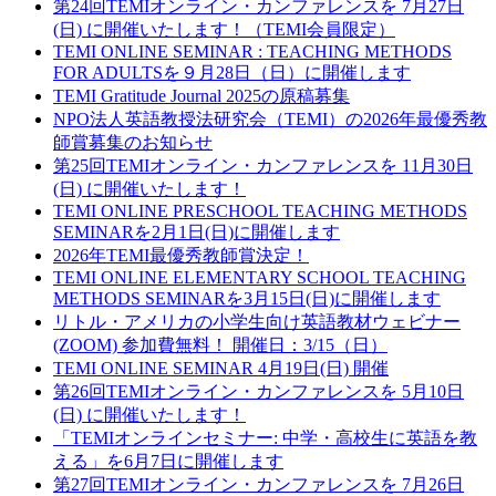
第24回TEMIオンライン・カンファレンスを 7月27日
(日) に開催いたします！（TEMI会員限定）
TEMI ONLINE SEMINAR : TEACHING METHODS
FOR ADULTSを９月28日（日）に開催します
TEMI Gratitude Journal 2025の原稿募集
NPO法人英語教授法研究会（TEMI）の2026年最優秀教
師賞募集のお知らせ
第25回TEMIオンライン・カンファレンスを 11月30日
(日) に開催いたします！
TEMI ONLINE PRESCHOOL TEACHING METHODS
SEMINARを2月1日(日)に開催します
2026年TEMI最優秀教師賞決定！
TEMI ONLINE ELEMENTARY SCHOOL TEACHING
METHODS SEMINARを3月15日(日)に開催します
リトル・アメリカの小学生向け英語教材ウェビナー
(ZOOM) 参加費無料！ 開催日：3/15（日）
TEMI ONLINE SEMINAR 4月19日(日) 開催
第26回TEMIオンライン・カンファレンスを 5月10日
(日) に開催いたします！
「TEMIオンラインセミナー: 中学・高校生に英語を教
える」を6月7日に開催します
第27回TEMIオンライン・カンファレンスを 7月26日