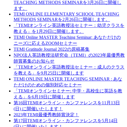
TEACHING METHODS SEMINARを3月26日に開催し
ます。
TEMI ONLINE ELEMENTARY SCHOOL TEACHING
METHODS SEMINARを2月26日に開催します。
「TEMIオンライン英語教授法セミナー：幼児クラスを
教える」を1月29日に開催します。
TEMI Online MASTER Teaching Seminar: あなただけの
ニーズに応えるZOOMセミナー
TEMI Gratitude Journal 2022の原稿募集
NPO法人英語教授法研究会（TEMI）の2023年最優秀教
師賞募集のお知らせ
「TEMIオンライン英語教授法セミナー：成人のクラス
を教える」を9月25日に開催します
TEMI ONLINE MASTER TEACHING SEMINAR : あな
ただけのための個別対応セミナー
「TEMIオンラインセミナー: 中学・高校生に英語を教
える」を6月19日に開催します
第16回TEMIオンライン・カンファレンスを11月13日
(日) に開催いたします！
2023年TEMI最優秀教師賞決定！
第17回TEMIオンライン・カンファレンスを5月14日
(日) に開催いたします！