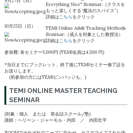
9月27日（日）
Everything Nice" Seminar:（クラスを
もっと楽しくする“魔法のスパイス”）
詳細は
こちら
をクリック
10月25日（日）
TEMI Online Adult Teaching Methods
Seminar:（成人を対象とした教授法）
詳細は
こちら
をクリック
参加費: 各セミナー5,000円 (TEMI会員は4,500 円)
*当日までにブックレット、終了後にTEMIセミナー修了証を
お送りします。
(初参加の方にはTEMIピンバッジも。)
TEMI ONLINE MASTER TEACHING
SEMINAR
(対象：個人 または 英会話スクール/塾)
講師：ヘリーン・ジャーモル・内田 ／ 内田壮平
ZOOMでそれぞれのニーズに合わせ、カスタマイズされた内